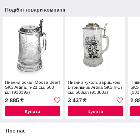
Подібні товари компанії
Пивний бокал Moose Bearf
Пивний кухоль з кришкою
Пивн
SKS Artina, h-21 см, 500
Вітрильник Artina SKS,h-17
SKS 
мл (93339a)
cм, 500мл (93380a)
(933
2 885
3 437
2 8
₴
₴
Купити
Купити
Про нас