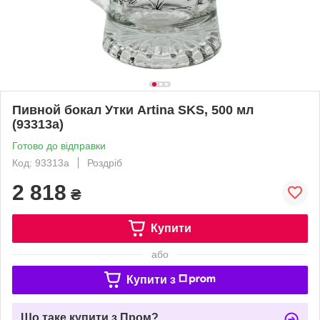
Пивной бокал Утки Artina SKS, 500 мл
(93313a)
Готово до відправки
Код: 93313a
Роздріб
2 818
₴
Купити
або
Купити з
Що таке купити з Пром?