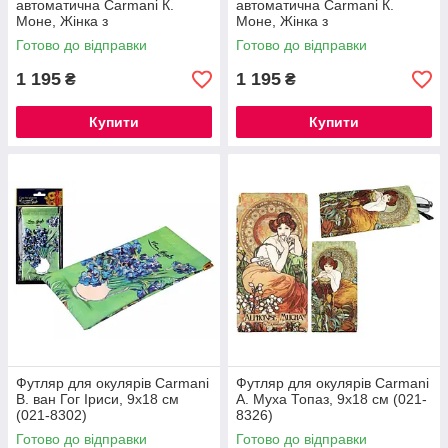
автоматична Carmani К.
автоматична Carmani К.
Моне, Жінка з
Моне, Жінка з
парасолькою(малюнок
парасолькою(малюнок
Готово до відправки
Готово до відправки
ззовні), d- 100см, L-24см
всередині), d- 100см, L-24см
(021-7372)
(021-7372)
1 195
1 195
₴
₴
Купити
Купити
Футляр для окулярів Carmani
Футляр для окулярів Carmani
В. ван Гог Іриси, 9х18 см
А. Муха Топаз, 9х18 см (021-
(021-8302)
8326)
Готово до відправки
Готово до відправки