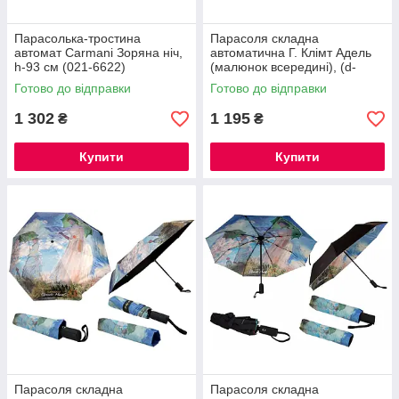
Парасолька-тростина
Парасоля складна
автомат Carmani Зоряна ніч,
автоматична Г. Клімт Адель
h-93 см (021-6622)
(малюнок всередині), (d-
100см, L-24см)
Готово до відправки
Готово до відправки
1 302
1 195
₴
₴
Купити
Купити
Парасоля складна
Парасоля складна