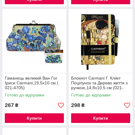
Гаманець великий Ван Гог
Блокнот Carmani Г. Клімт
Іриси Carmani,19,5x10 см (
Поцілунок та Дерево життя з
021-4705)
ручкою,14,8х10,5 см (021-
5070)
Готово до відправки
Готово до відправки
267
298
₴
₴
Купити
Купити