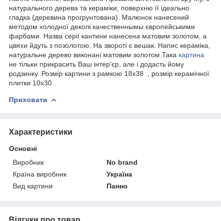
натурального дерева та кераміки, поверхню її ідеально
гладка (деревина прогрунтована). Малюнок нанесений
методом холодної деколі качественнымы європейськими
фарбами. Назва серії кантини нанесена матовим золотом, а
цвяхи йдуть з позолотою. На звороті є вешак. Напис кераміка,
натуральне дерево виконані матовим золотом.Така
картина
не тільки прикрасить Ваш інтер'єр, але і додасть йому
родзинку. Розмір картини з рамкою 18х38 ., розмір керамічної
плитки 10х30 .
Приховати
Характеристики
Основні
Виробник
No brand
Країна виробник
Україна
Вид картини
Панно
Відгуки про товар