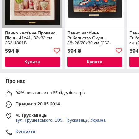
Панно настінне Прованс.
Панно настінне
Панн
Піони, 41х41, 33х33 см
Рибальство.Окунь,
Риба
262-1801B
38х28/20х30 см (263-
см (
6007B)
594
594
594
₴
₴
Купити
Купити
Про нас
94% позитивних з 65 відгуків за рік
Працює з 20.05.2014
м. Трускавець
вул. Грушевського, 105, Трускавець, Україна
Контакти