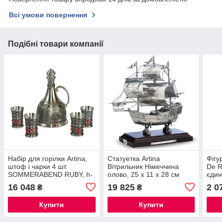
Всі умови повернення
Подібні товари компанії
Набір для горілки Artina,
Статуетка Artina
Фігу
штоф і чарки 4 шт.
Вітрильник Німеччина
De R
SOMMERABEND RUBY, h-
олово, 25 х 11 х 28 см
єдин
19 см, h-6 см, 400 мл, 60
(61220a)
(9х4
16 048
19 825
2 0
₴
₴
мл (13112a)
Купити
Купити