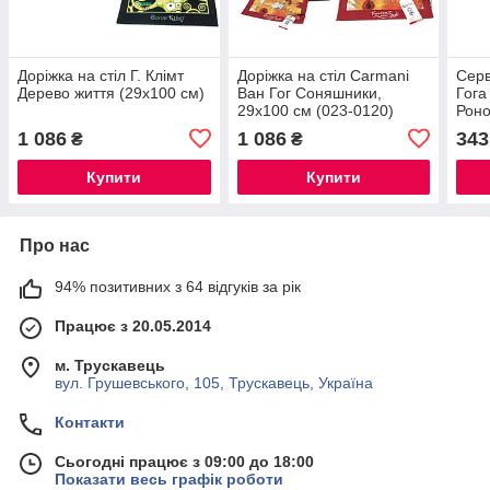
Доріжка на стіл Г. Клімт
Доріжка на стіл Carmani
Серв
Дерево життя (29х100 см)
Ван Гог Соняшники,
Гога
29х100 см (023-0120)
Роно
1 086
1 086
343
₴
₴
Купити
Купити
Про нас
94% позитивних з 64 відгуків за рік
Працює з 20.05.2014
м. Трускавець
вул. Грушевського, 105, Трускавець, Україна
Контакти
Сьогодні працює з 09:00 до 18:00
Показати весь графік роботи