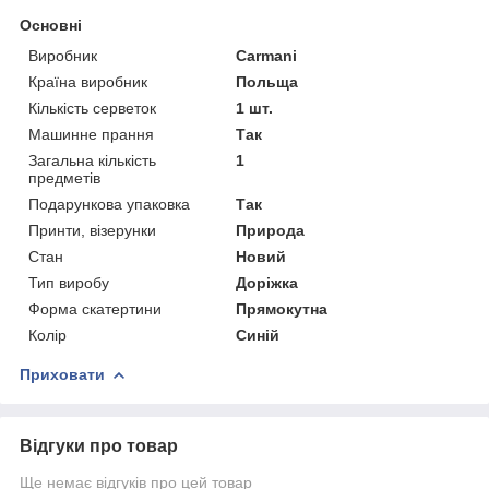
Основні
Виробник
Carmani
Країна виробник
Польща
Кількість серветок
1 шт.
Машинне прання
Так
Загальна кількість
1
предметів
Подарункова упаковка
Так
Принти, візерунки
Природа
Стан
Новий
Тип виробу
Доріжка
Форма скатертини
Прямокутна
Колір
Синій
Приховати
Відгуки про товар
Ще немає відгуків про цей товар