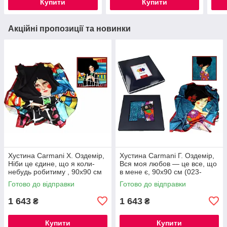
Купити
Купити
Акційні пропозиції та новинки
Хустина Carmani Х. Оздемір,
Хустина Carmani Г. Оздемір,
Ніби це єдине, що я коли-
Вся моя любов — це все, що
небудь робитиму , 90х90 см
в мене є, 90х90 см (023-
(023-1070)
1071)
Готово до відправки
Готово до відправки
1 643
1 643
₴
₴
Купити
Купити