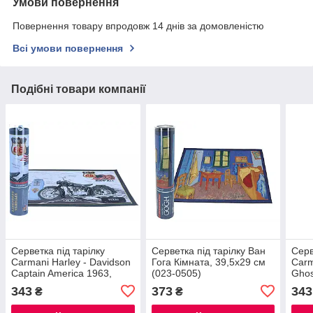
Умови повернення
Повернення товару впродовж 14 днів за домовленістю
Всі умови повернення
Подібні товари компанії
Серветка під тарілку
Серветка під тарілку Ван
Серв
Carmani Harley - Davidson
Гога Кімната, 39,5х29 см
Carm
Captain America 1963,
(023-0505)
Ghos
39,5х29 см
343
373
343
₴
₴