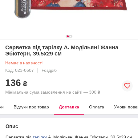
Серветка під тарілку А. Модільяні Жанна
Эбютерн, 39,5х29 см
Немає в наявності
Код: 023-0607
Роздріб
136
₴
Мінімальна сума замовлення на сайті — 300 ₴
ки
Відгуки про товар
Доставка
Оплата
Умови пове
Опис
Серветка під
тарілку
А. Модільяні Жанна Эбютерн, 39,5х29 см