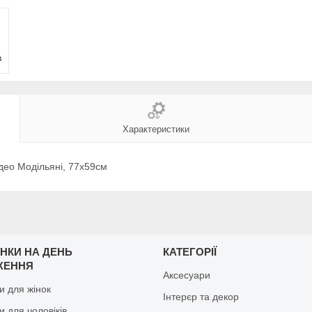
Характеристики
део Модільяні, 77х59см
НКИ НА ДЕНЬ
КАТЕГОРІЇ
ЖЕННЯ
Аксесуари
и для жінок
Інтерєр та декор
 для чоловіків