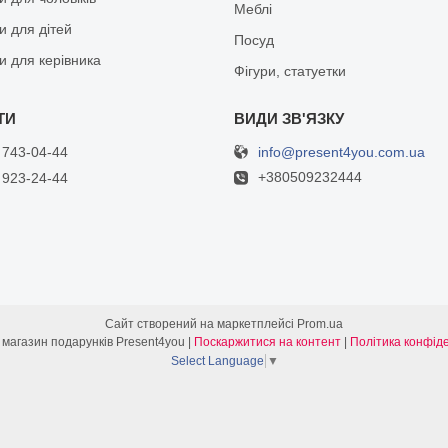
Меблі
и для дітей
Посуд
и для керівника
Фігури, статуетки
info@present4you.com.ua
 743-04-44
+380509232444
 923-24-44
Сайт створений на маркетплейсі
Prom.ua
Інтернет- магазин подарунків Present4you |
Поскаржитися на контент
|
Політика конфіде
Select Language
▼