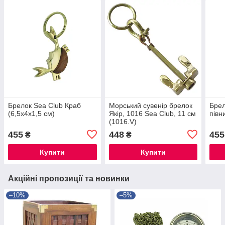
Брелок Sea Club Краб
Морський сувенір брелок
Брел
(6,5x4x1,5 см)
Якір, 1016 Sea Club, 11 см
півн
(1016.V)
455
448
455
₴
₴
Купити
Купити
Акційні пропозиції та новинки
–10%
–5%