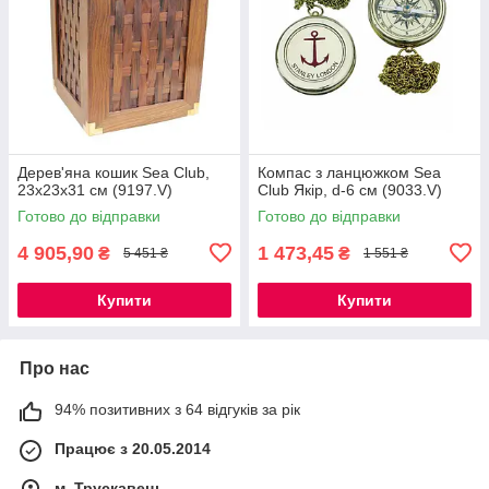
Дерев'яна кошик Sea Club,
Компас з ланцюжком Sea
23x23x31 см (9197.V)
Club Якір, d-6 см (9033.V)
Готово до відправки
Готово до відправки
4 905,90
1 473,45
₴
₴
5 451 ₴
1 551 ₴
Купити
Купити
Про нас
94% позитивних з 64 відгуків за рік
Працює з 20.05.2014
м. Трускавець