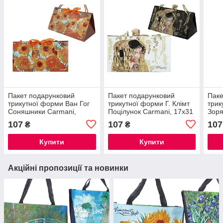
Пакет подарунковий
Пакет подарунковий
Паке
трикутної форми Ван Гог
трикутної форми Г. Клімт
трик
Соняшники Carmani,
Поцілунок Carmani, 17x31
Зоря
17x31 см
см
17x3
107
107
107
₴
₴
Купити
Купити
Акційні пропозиції та новинки