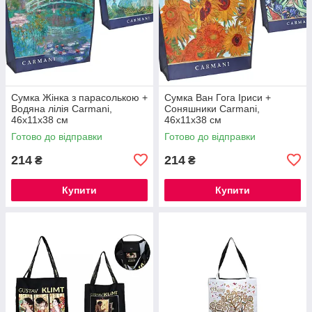
Сумка Жінка з парасолькою +
Сумка Ван Гога Іриси +
Водяна лілія Carmani,
Соняшники Carmani,
46х11х38 см
46х11х38 см
Готово до відправки
Готово до відправки
214
214
₴
₴
Купити
Купити