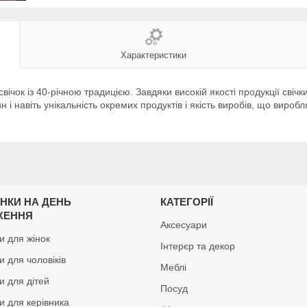
Характеристики
вічок із 40-річною традицією. Завдяки високій якості продукції свіч
йн і навіть унікальність окремих продуктів і якість виробів, що вир
НКИ НА ДЕНЬ
КАТЕГОРІЇ
ЖЕННЯ
Аксесуари
и для жінок
Інтерєр та декор
 для чоловіків
Меблі
и для дітей
Посуд
и для керівника