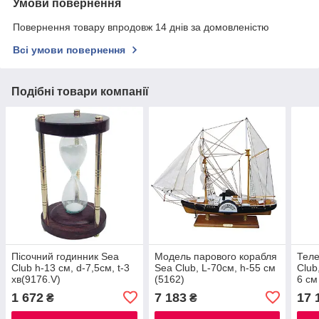
Умови повернення
Повернення товару впродовж 14 днів за домовленістю
Всі умови повернення
Подібні товари компанії
Пісочний годинник Sea
Модель парового корабля
Теле
Club h-13 см, d-7,5cм, t-3
Sea Club, L-70см, h-55 cм
Club
хв(9176.V)
(5162)
6 см
1 672
7 183
17 
₴
₴