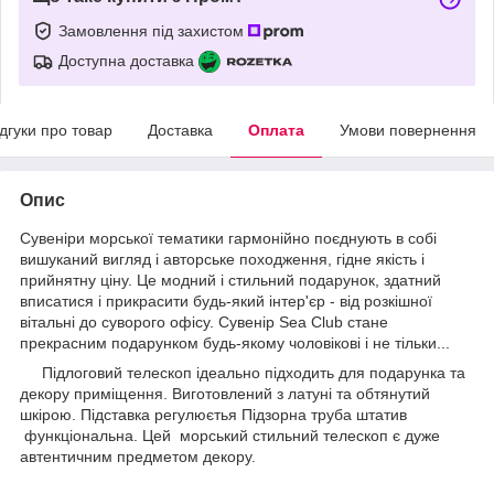
Замовлення під захистом
Доступна доставка
ідгуки про товар
Доставка
Оплата
Умови повернення
Опис
Сувеніри морської тематики гармонійно поєднують в собі
вишуканий вигляд і авторське походження, гідне якість і
прийнятну ціну. Це модний і стильний подарунок, здатний
вписатися і прикрасити будь-який інтер'єр - від розкішної
вітальні до суворого офісу. Сувенір Sea Club стане
прекрасним подарунком будь-якому чоловікові і не тільки...
Підлоговий телескоп ідеально підходить для подарунка та
декору приміщення. Виготовлений з латуні та обтянутий
шкірою. Підставка регулюєтья Підзорна труба штатив
функціональна. Цей морський стильний телескоп є дуже
автентичним предметом декору.