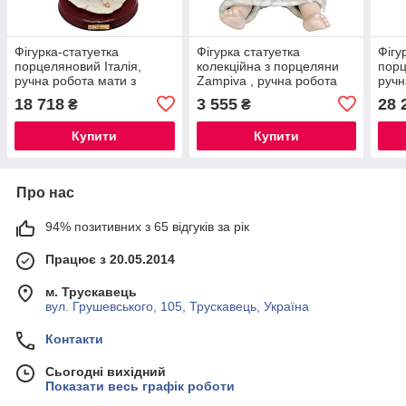
Фігурка-статуетка
Фігурка статуетка
Фігу
порцеляновий Італія,
колекційна з порцеляни
порц
ручна робота мати з
Zampiva , ручна робота
ручн
дитиною Sabadin, h-38 см
,Італія Купідон, (h-12 см)
дити
18 718
3 555
28 
₴
₴
(209Ls)
(210
Купити
Купити
Про нас
94% позитивних з 65 відгуків за рік
Працює з 20.05.2014
м. Трускавець
вул. Грушевського, 105, Трускавець, Україна
Контакти
Сьогодні вихідний
Показати весь графік роботи