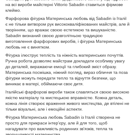
на всі вироби майстерні Vittorio Sabadin ставиться фірмове
клеймо.
Фарфорова фігурка Материнська любовь від Sabadin із Італії
є не тільки витвором рук висококваліфікованих майстрів, але й
творінням, що вражає своєю естетикою та вишуканістю.
Sabadin визнаний своєю довголітньою традицією
виготовлення фарфорових виробів, і фігурка Материнська
любовь не є винятком.
Фігурка ілюструє теплість та ніжність материнських почуттів.
Ручна робота дозволяє майстрам докладати особливу увагу
до деталей, виражаючи емоції та глибокий зміст образу.
Материнська посмішка, ніжний погляд, вираз обличчя та поза
фігурки можуть передати тепло та відчуття безпеки, що
виникає в матері, обіймаючи своє дитя.
Італійські фарфорові вироби також славляться своєю високою
якістю матеріалу та мистецькою вправністю. Кожна деталь,
кожна лінія створює враження живого мистецтва, де втілені не
тільки візуальні, але і емоційні аспекти.
Фігурка Материнська любовь Sabadin із Італії створена не
просто для прикраси інтер'єру, але й для того, щоб
нагадувати про важливість родинних зв'язків, тепла та
зворушливості материнства.