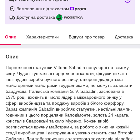
Замовлення під захистом
Доступна доставка
Опис
Характеристики
Відгуки про товар
Доставка
Опис
Порцелянові статуетки Vittorio Sabadin популярні по всьому
світу. Чудові і унікальні порцелянові карети, фігурки дівчат і
інші чудові вироби ручного розпису, створені двадцятьма
майстерними майстрами і художниками, не можуть залишити
байдужим. Італійська компанія S. V. Sabadin, заснована в
1975 році, входить в число лідерів міжнародного ринку у
сфері виробництва та продажу виробів з білого фарфору.
Зараз компанія Sabadin виробляє статуетки, настільні лампи,
годинник з цього порцеляни Каподімонте, золота 24 карата,
кристалів Сваровські та скло Мурано. Кожен виріб
розписується вручну майстрами, за роботою яких на кожній
стадії виробництва і декорування уважно стежить сам Вітторіо
Сабадин. Для забезпечення додаткового захисту від підробок