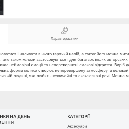
Характеристики
люватися і наливати в нього гарячий напій, а також його можна ми
в, але також келихи застосовуються і для багатьох інших авторських
икає неймовірні емоції та неперевершені смакові відкриття. Виріб д
 унікальна форма келиха створює неперевершену атмосферу, а велик
лизькій людині, яка любить незвичайні та ексклюзивні речі. Можна 
НКИ НА ДЕНЬ
КАТЕГОРІЇ
ЖЕННЯ
Аксесуари