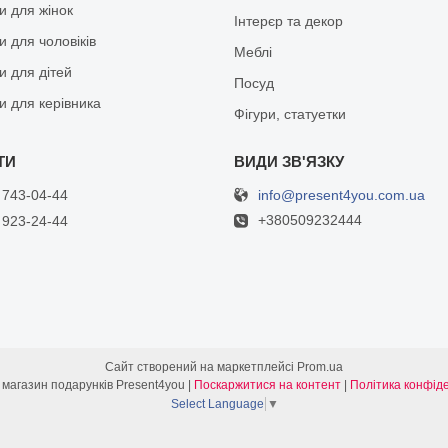
и для жінок
Інтерєр та декор
 для чоловіків
Меблі
и для дітей
Посуд
и для керівника
Фігури, статуетки
info@present4you.com.ua
 743-04-44
+380509232444
 923-24-44
Сайт створений на маркетплейсі
Prom.ua
Інтернет- магазин подарунків Present4you |
Поскаржитися на контент
|
Політика конфіде
Select Language
▼