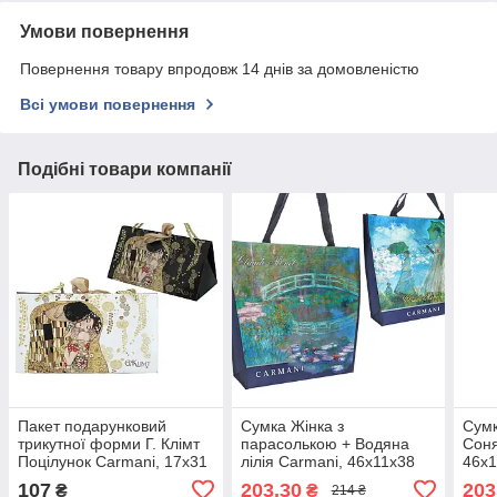
Умови повернення
Повернення товару впродовж 14 днів за домовленістю
Всі умови повернення
Подібні товари компанії
Пакет подарунковий
Сумка Жінка з
Сумк
трикутної форми Г. Клімт
парасолькою + Водяна
Соня
Поцілунок Carmani, 17x31
лілія Carmani, 46х11х38
46х1
см
см
107
203,30
203
₴
₴
214 ₴