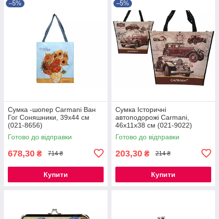
–5%
–5%
Сумка -шопер Carmani Ван
Сумка Історичні
Гог Соняшники, 39х44 см
автоподорожі Carmani,
(021-8656)
46х11х38 см (021-9022)
Готово до відправки
Готово до відправки
678,30
203,30
₴
₴
714 ₴
214 ₴
Купити
Купити