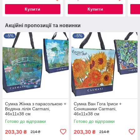
Купити
Купити
Акційні пропозиції та новинки
–5%
–5%
Сумка Жінка з парасолькою +
Сумка Ван Гога Іриси +
Водяна лілія Carmani,
Соняшники Carmani,
46х11х38 см
46х11х38 см
Готово до відправки
Готово до відправки
203,30
203,30
₴
₴
214 ₴
214 ₴