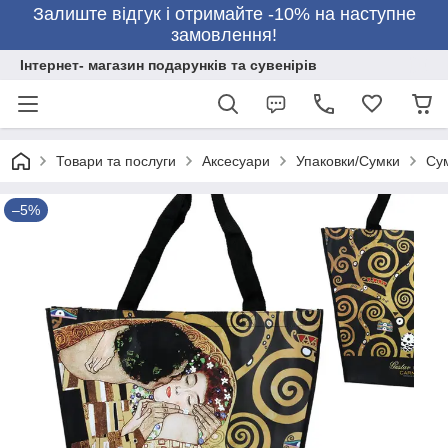
Залиште відгук і отримайте -10% на наступне
замовлення!
Інтернет- магазин подарунків та сувенірів
Товари та послуги
Аксесуари
Упаковки/Сумки
Сум
–5%