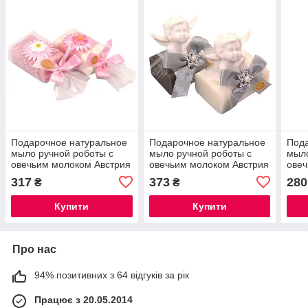
Подарочное натуральное
Подарочное натуральное
Пода
мыло ручной роботы с
мыло ручной роботы с
мыло
овечьим молоком Австрия
овечьим молоком Австрия
овеч
Цветок 100 гр. Florex
Купидон 100 гр. Florex
Анге
317
373
280
₴
₴
Flor
Купити
Купити
Про нас
94% позитивних з 64 відгуків за рік
Працює з 20.05.2014