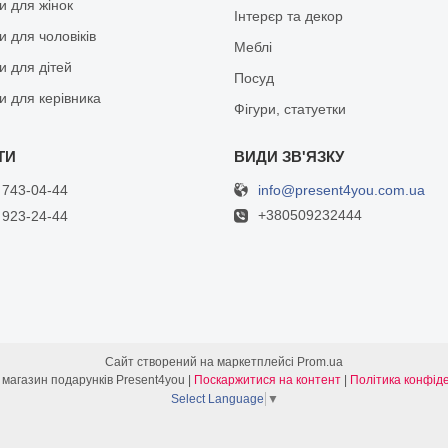
и для жінок
Інтерєр та декор
 для чоловіків
Меблі
и для дітей
Посуд
и для керівника
Фігури, статуетки
info@present4you.com.ua
 743-04-44
+380509232444
 923-24-44
Сайт створений на маркетплейсі
Prom.ua
Інтернет- магазин подарунків Present4you |
Поскаржитися на контент
|
Політика конфіде
Select Language
▼