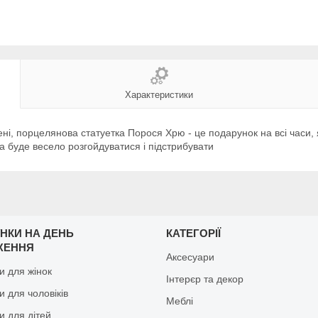
Характеристики
ні, порцелянова статуетка Порося Хрю - це подарунок на всі часи, 
а буде весело розгойдуватися і підстрибувати
НКИ НА ДЕНЬ
КАТЕГОРІЇ
ЖЕННЯ
Аксесуари
и для жінок
Інтерєр та декор
 для чоловіків
Меблі
и для дітей