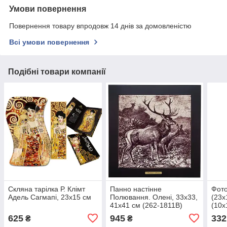
Умови повернення
Повернення товару впродовж 14 днів за домовленістю
Всі умови повернення
Подібні товари компанії
Скляна тарілка Р. Клімт
Панно настінне
Фото
Адель Сагмапі, 23х15 см
Полювання. Олені, 33х33,
(23х
41х41 см (262-1811B)
(10х
625
945
332
₴
₴