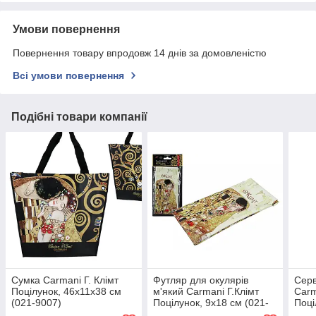
Умови повернення
Повернення товару впродовж 14 днів за домовленістю
Всі умови повернення
Подібні товари компанії
Сумка Carmani Г. Клімт
Футляр для окулярів
Серв
Поцілунок, 46х11х38 см
м'який Carmani Г.Клімт
Carm
(021-9007)
Поцілунок, 9х18 см (021-
Поці
8313)
0513