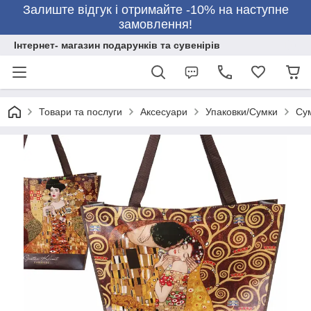
Залиште відгук і отримайте -10% на наступне
замовлення!
Інтернет- магазин подарунків та сувенірів
Товари та послуги
Аксесуари
Упаковки/Сумки
Сум