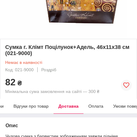
Сумка г. Клімт Поцілунок+Адель, 46х11х38 см
(021-9000)
Немає в наявності
Код: 021-9000
Роздріб
82
₴
Мінімальна сума замовлення на сайті — 300 ₴
ки
Відгуки про товар
Доставка
Оплата
Умови пове
Опис
Чудова сумка з барвистим зображенням завжди підніме