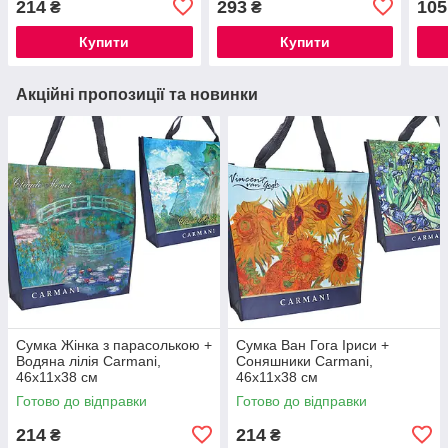
214
293
105
₴
₴
Купити
Купити
Акційні пропозиції та новинки
Сумка Жінка з парасолькою +
Сумка Ван Гога Іриси +
Водяна лілія Carmani,
Соняшники Carmani,
46х11х38 см
46х11х38 см
Готово до відправки
Готово до відправки
214
214
₴
₴