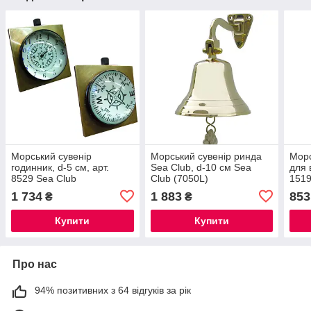
Морський сувенір
Морський сувенір ринда
Морс
годинник, d-5 см, арт.
Sea Club, d-10 см Sea
для 
8529 Sea Club
Club (7050L)
1519
1 734
1 883
853
₴
₴
Купити
Купити
Про нас
94% позитивних з 64 відгуків за рік