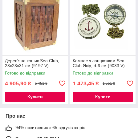
Дерев'яна кошик Sea Club,
Компас з ланцюжком Sea
23x23x31 см (9197.V)
Club Якір, d-6 см (9033.V)
Готово до відправки
Готово до відправки
4 905,90
1 473,45
₴
₴
5 451 ₴
1 551 ₴
Купити
Купити
Про нас
94% позитивних з 65 відгуків за рік