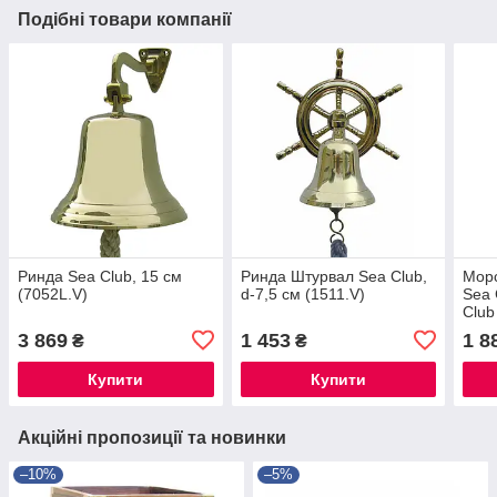
Подібні товари компанії
Ринда Sea Club, 15 см
Ринда Штурвал Sea Club,
Морс
(7052L.V)
d-7,5 см (1511.V)
Sea 
Club
3 869
1 453
1 8
₴
₴
Купити
Купити
Акційні пропозиції та новинки
–10%
–5%