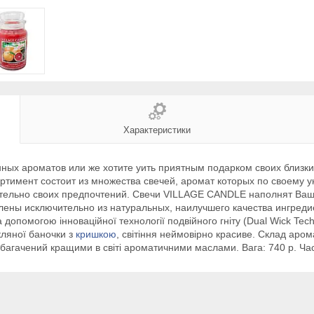
Характеристики
ных ароматов или же хотите уить приятным подарком своих близк
тимент состоит из множества свечей, аромат которых по своему у
ительно своих предпочтений. Свечи VILLAGE CANDLE наполнят Ваш
ены исключительно из натуральных, наилучшего качества ингредиен
опомогою інноваційної технології подвійного гніту (Dual Wick Tech
кляної баночки з
кришкою
, світіння неймовірно красиве. Склад аро
 збагачений кращими в світі ароматичними маслами. Вага: 740 р. Ча