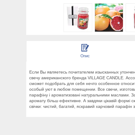
Опис
Если Вы являетесь почитателем изысканных утончен
свечу американского бренда VILLAGE CANDLE. Ассор
сможет подобрать для себя нечто особенное относ
особый уют в любом помещении. Все свечи, изготовл
парафіну і ароматизовані натуральними маслами. За д
аромату більш ефективне. А завдяки цікавій формі с
свічки: чистий, багатий, яскравий харчовий парафін