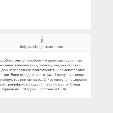
Інформація для замовлення
их, обязательно приобретите ароматизированную
никален и неповторим, поэтому каждый человек
 дом невероятным благоуханием и помогут создать
тов. Вони складаються із суміші воску, харчового
nology), горіння свічки особливо чисте, а поширення
мату: грейпфрут, мандарин, персик, манго. Склад
с горіння до 170 годин. Зроблено в США.