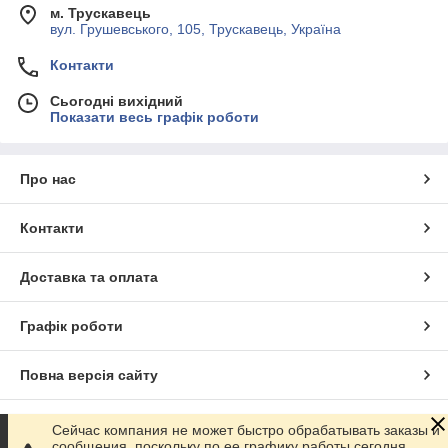
м. Трускавець
вул. Грушевського, 105, Трускавець, Україна
Контакти
Сьогодні вихідний
Показати весь графік роботи
Про нас
Контакти
Доставка та оплата
Графік роботи
Повна версія сайту
Сайт створено на маркетплейсі
Prom.ua
Сейчас компания не может быстро обрабатывать заказы и
сообщения, поскольку по ее графику работы сегодня