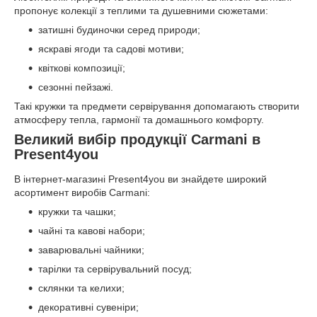
пропонує колекції з теплими та душевними сюжетами:
затишні будиночки серед природи;
яскраві ягоди та садові мотиви;
квіткові композиції;
сезонні пейзажі.
Такі кружки та предмети сервірування допомагають створити
атмосферу тепла, гармонії та домашнього комфорту.
Великий вибір продукції Carmani в
Present4you
В інтернет-магазині Present4you ви знайдете широкий
асортимент виробів Carmani:
кружки та чашки;
чайні та кавові набори;
заварювальні чайники;
тарілки та сервірувальний посуд;
склянки та келихи;
декоративні сувеніри;