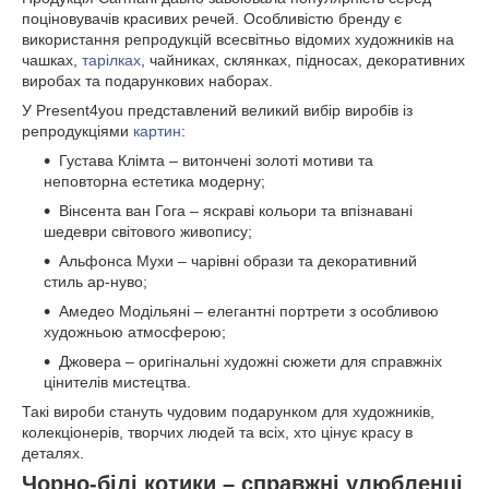
поціновувачів красивих речей. Особливістю бренду є
використання репродукцій всесвітньо відомих художників на
чашках,
тарілках
, чайниках, склянках, підносах, декоративних
виробах та подарункових наборах.
У Present4you представлений великий вибір виробів із
репродукціями
картин
:
Густава Клімта – витончені золоті мотиви та
неповторна естетика модерну;
Вінсента ван Гога – яскраві кольори та впізнавані
шедеври світового живопису;
Альфонса Мухи – чарівні образи та декоративний
стиль ар-нуво;
Амедео Модільяні – елегантні портрети з особливою
художньою атмосферою;
Джовера – оригінальні художні сюжети для справжніх
цінителів мистецтва.
Такі вироби стануть чудовим подарунком для художників,
колекціонерів, творчих людей та всіх, хто цінує красу в
деталях.
Чорно-білі котики – справжні улюбленці