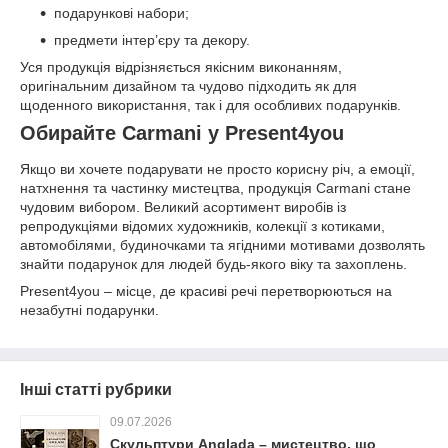
подарункові набори;
предмети інтер’єру та декору.
Уся продукція відрізняється якісним виконанням,
оригінальним дизайном та чудово підходить як для
щоденного використання, так і для особливих подарунків.
Обирайте Carmani у Present4you
Якщо ви хочете подарувати не просто корисну річ, а емоції,
натхнення та частинку мистецтва, продукція Carmani стане
чудовим вибором. Великий асортимент виробів із
репродукціями відомих художників, колекції з котиками,
автомобілями, будиночками та ягідними мотивами дозволять
знайти подарунок для людей будь-якого віку та захоплень.
Present4you – місце, де красиві речі перетворюються на
незабутні подарунки.
Інші статті рубрики
09.07.2026
Скульптури Anglada – мистецтво, що