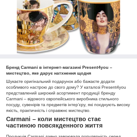
Бренд Carmani в інтернет-магазині Present4you –
мистецтво, яке дарує натхнення щодня
Шукаєте оригінальний подарунок або бажаєте додати
особливого настрою до свого дому? У каталозі Present4you
представлений широкий асортимент продукції бренду
Carmani – відомого європейського виробника стильного
посуду, сувенірів та предметів інтер’єру, які поєднують високу
якість, практичність і справжнє мистецтво.
Carmani – коли мистецтво стає
частиною повсякденного життя
Продукція Carmani давно завоювала популярність серед