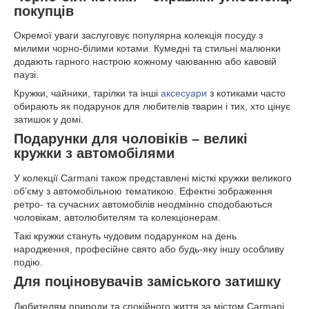
покупців
Окремої уваги заслуговує популярна колекція посуду з
милими чорно-білими котами. Кумедні та стильні малюнки
додають гарного настрою кожному чаюванню або кавовій
паузі.
Кружки, чайники, тарілки та інші
аксесуари
з котиками часто
обирають як подарунок для любителів тварин і тих, хто цінує
затишок у домі.
Подарунки для чоловіків – великі
кружки з автомобілями
У колекції Carmani також представлені місткі кружки великого
об’єму з автомобільною тематикою. Ефектні зображення
ретро- та сучасних автомобілів неодмінно сподобаються
чоловікам, автолюбителям та колекціонерам.
Такі кружки стануть чудовим подарунком на день
народження, професійне свято або будь-яку іншу особливу
подію.
Для поціновувачів заміського затишку
Любителям природи та спокійного життя за містом Carmani