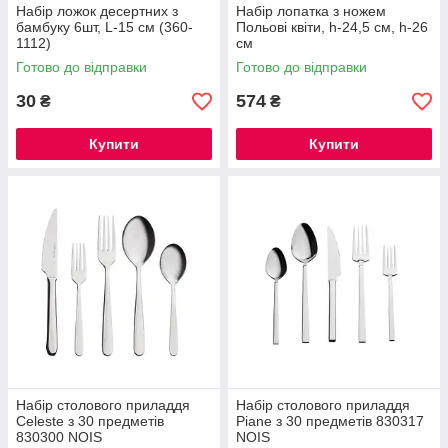
Набір ложок десертних з
Набір лопатка з ножем
бамбуку 6шт, L-15 см (360-
Польові квіти, h-24,5 см, h-26
1112)
см
Готово до відправки
Готово до відправки
30
574
₴
₴
Купити
Купити
Набір столового приладдя
Набір столового приладдя
Celeste з 30 предметів
Piane з 30 предметів 830317
830300 NOIS
NOIS