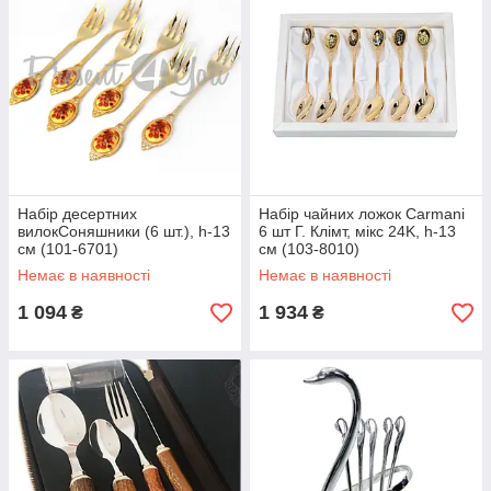
Набір десертних
Набір чайних ложок Carmani
вилокСоняшники (6 шт.), h-13
6 шт Г. Клімт, мікс 24K, h-13
см (101-6701)
см (103-8010)
Немає в наявності
Немає в наявності
1 094
1 934
₴
₴