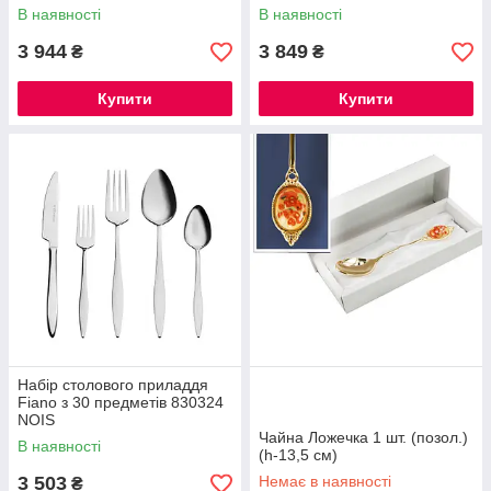
В наявності
В наявності
3 944
3 849
₴
₴
Купити
Купити
Набір столового приладдя
Fiano з 30 предметів 830324
NOIS
Чайна Ложечка 1 шт. (позол.)
В наявності
(h-13,5 см)
3 503
Немає в наявності
₴