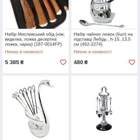
Набір Мисливський обід (ніж,
Набір чайних ложок (6шт) на
виделка, ложка десертна
підставці Лебідь , h-15, 13,5
ложка, чарка) (187-0014FP)
см (462-2274)
Немає в наявності
Немає в наявності
5 385
480
₴
₴