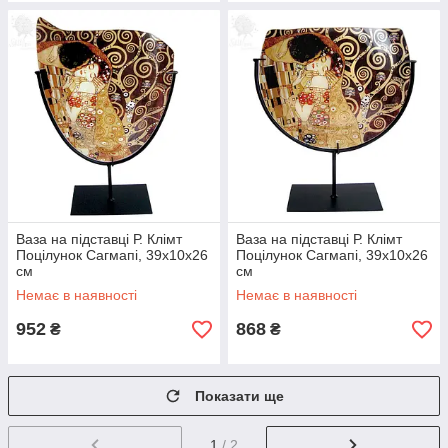
Ваза на підставці Р. Клімт
Ваза на підставці Р. Клімт
Поцілунок Сагмапі, 39х10х26
Поцілунок Сагмапі, 39х10х26
см
см
Немає в наявності
Немає в наявності
952
868
₴
₴
Показати ще
1
/ 2