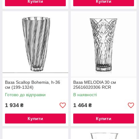
Купити
Купити
Ваза Scallop Bohemia, h-36
Ваза MELODIA 30 см
см (199-1324)
25616020306 RCR
Готово до відправки
В наявності
1 934
1 464
₴
₴
Купити
Купити