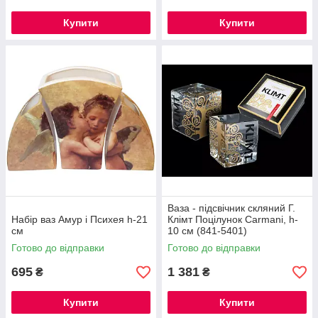
Купити
Купити
Ваза - підсвічник скляний Г.
Набір ваз Амур і Психея h-21
Клімт Поцілунок Carmani, h-
см
10 см (841-5401)
Готово до відправки
Готово до відправки
695
1 381
₴
₴
Купити
Купити