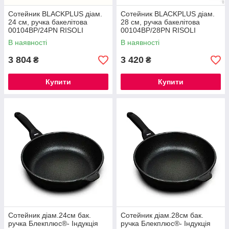
Сотейник BLACKPLUS діам.
Сотейник BLACKPLUS діам.
24 см, ручка бакелітова
28 см, ручка бакелітова
00104BP/24PN RISOLI
00104BP/28PN RISOLI
В наявності
В наявності
3 804
3 420
₴
₴
Купити
Купити
Сотейник діам.24см бак.
Сотейник діам.28см бак.
ручка Блекплюс®- Індукція
ручка Блекплюс®- Індукція