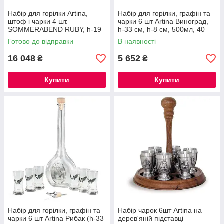
Набір для горілки Artina,
Набір для горілки, графін та
штоф і чарки 4 шт.
чарки 6 шт Artina Виноград,
SOMMERABEND RUBY, h-19
h-33 см, h-8 см, 500мл, 40
см, h-6 см, 400 мл, 60 мл
мл(15151a)
Готово до відправки
В наявності
(13112a)
16 048
5 652
₴
₴
Купити
Купити
Набір для горілки, графін та
Набір чарок 6шт Artina на
чарки 6 шт Artina Рибак (h-33
дерев'яній підставці