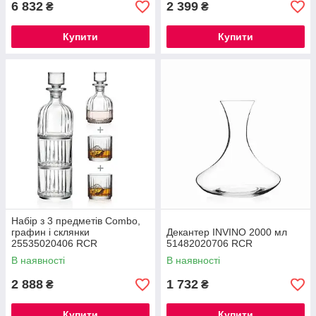
6 832
2 399
₴
₴
Купити
Купити
Набір з 3 предметів Combo,
графин і склянки
Декантер INVINO 2000 мл
25535020406 RCR
51482020706 RCR
В наявності
В наявності
2 888
1 732
₴
₴
Купити
Купити