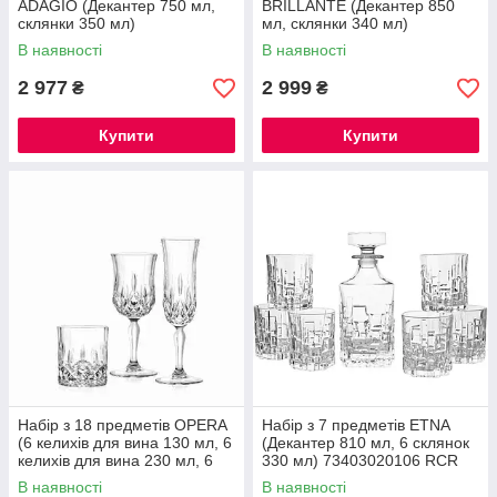
ADAGIO (Декантер 750 мл,
BRILLANTE (Декантер 850
склянки 350 мл)
мл, склянки 340 мл)
73299020206 RCR
73358020406 RCR
В наявності
В наявності
2 977
2 999
₴
₴
Купити
Купити
Набір з 18 предметів OPERA
Набір з 7 предметів ETNA
(6 келихів для вина 130 мл, 6
(Декантер 810 мл, 6 склянок
келихів для вина 230 мл, 6
330 мл) 73403020106 RCR
склянок 300 мл)
В наявності
В наявності