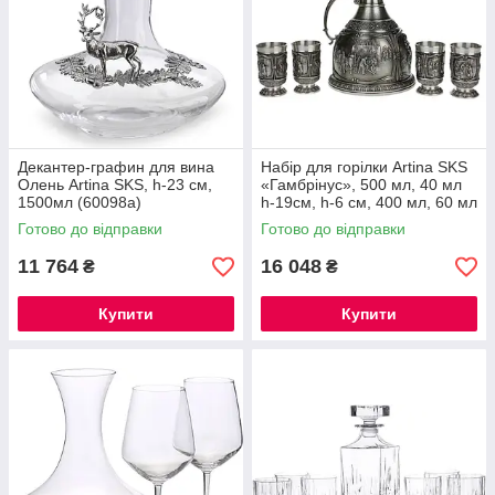
Декантер-графин для вина
Набір для горілки Artina SKS
Олень Artina SKS, h-23 см,
«Гамбрінус», 500 мл, 40 мл
1500мл (60098a)
h-19см, h-6 см, 400 мл, 60 мл
(72631a)
Готово до відправки
Готово до відправки
11 764
16 048
₴
₴
Купити
Купити