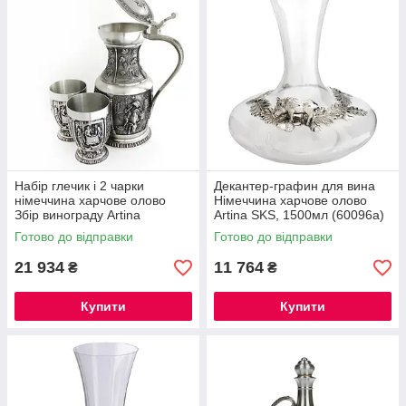
Набір глечик і 2 чарки
Декантер-графин для вина
німеччина харчове олово
Німеччина харчове олово
Збір винограду Artina
Artina SKS, 1500мл (60096a)
SKS,750 мл, 200 мл (60049a)
Готово до відправки
Готово до відправки
21 934
11 764
₴
₴
Купити
Купити