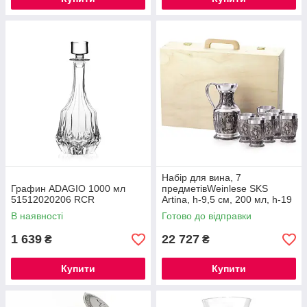
Набір для вина, 7
Графин ADAGIO 1000 мл
предметівWeinlese SKS
51512020206 RCR
Artina, h-9,5 см, 200 мл, h-19
см, 750 мл (60001a)
В наявності
Готово до відправки
1 639
22 727
₴
₴
Купити
Купити