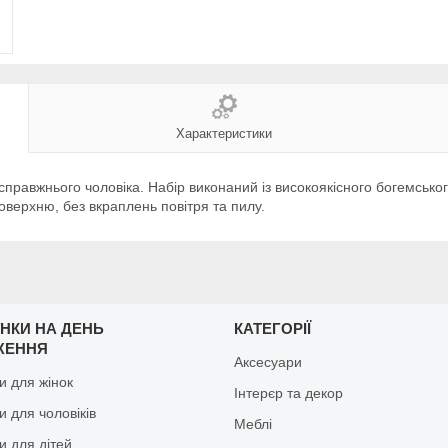
Характеристики
справжнього чоловіка. Набір виконаний із високоякісного богемсько
верхню, без вкраплень повітря та пилу.
НКИ НА ДЕНЬ
КАТЕГОРІЇ
ЖЕННЯ
Аксесуари
и для жінок
Інтерєр та декор
 для чоловіків
Меблі
и для дітей