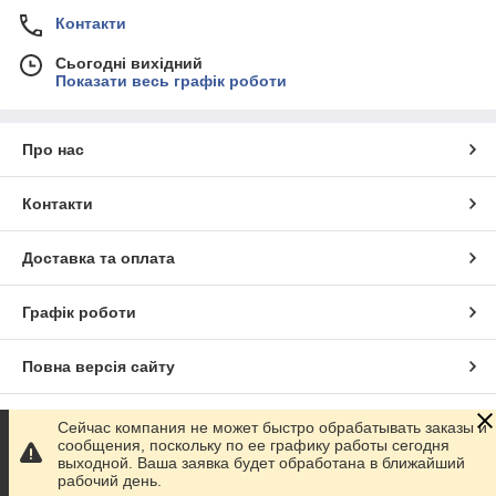
Контакти
Сьогодні вихідний
Показати весь графік роботи
Про нас
Контакти
Доставка та оплата
Графік роботи
Повна версія сайту
Сайт створено на маркетплейсі
Prom.ua
Сейчас компания не может быстро обрабатывать заказы и
сообщения, поскольку по ее графику работы сегодня
выходной. Ваша заявка будет обработана в ближайший
Політика конфіденційності
рабочий день.