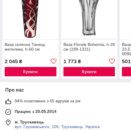
Ваза склянна Танець
Ваза Florale Bohemia, h-28
Ваза
метелика, h-60 см
см (199-1321)
23,5
0090
2 045
1 773
501
₴
₴
Купити
Купити
Про нас
94% позитивних з 65 відгуків за рік
Працює з 20.05.2014
м. Трускавець
вул. Грушевського, 105, Трускавець, Україна