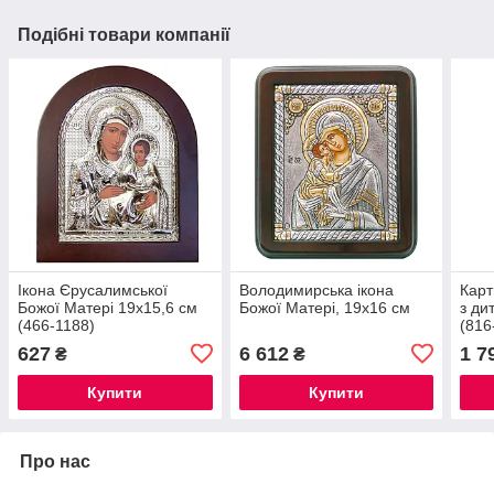
Подібні товари компанії
Ікона Єрусалимської
Володимирська ікона
Карт
Божої Матері 19х15,6 см
Божої Матері, 19х16 см
з ди
(466-1188)
(816
627
6 612
1 7
₴
₴
Купити
Купити
Про нас