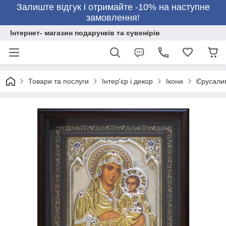
Залиште відгук і отримайте -10% на наступне
замовлення!
Інтернет- магазин подарунків та сувенірів
Товари та послуги
Інтер'єр і декор
Ікони
Єрусалим