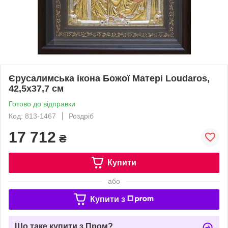
Єрусалимська ікона Божої Матері Loudaros,
42,5х37,7 см
Готово до відправки
Код: 813-1467
Роздріб
17 712
₴
Купити
або
Купити з
Що таке купити з Пром?