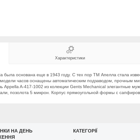
Характеристики
a была основана еще в 1943 году. С тех пор ТМ Апелла стала изв
е модели часов оснащены автоматическим подзаводом, прочным ми
ь Appella A-417-1002 из колекции Gents Mechanical элегантные му
стали, позолота 5 микрон. Корпус прямоугольной формы с сапфиро
НКИ НА ДЕНЬ
КАТЕГОРІЇ
ЖЕННЯ