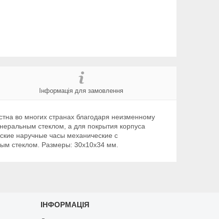
Інформація для замовлення
естна во многих странах благодаря неизменному
неральным стеклом, а для покрытия корпуса
жские наручные часы механические с
вым стеклом. Размеры: 30x10x34 мм.
ІНФОРМАЦІЯ