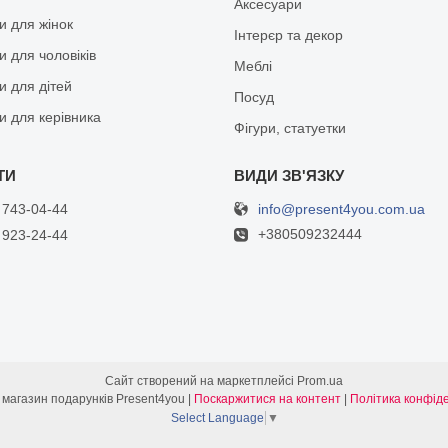
Аксесуари
и для жінок
Інтерєр та декор
 для чоловіків
Меблі
и для дітей
Посуд
и для керівника
Фігури, статуетки
info@present4you.com.ua
 743-04-44
+380509232444
 923-24-44
Сайт створений на маркетплейсі
Prom.ua
Інтернет- магазин подарунків Present4you |
Поскаржитися на контент
|
Політика конфіде
Select Language
▼