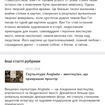
і самогубством. Ван Гог прожив усього 37 років, з яких лише
останні сім з невеликим були присвячені живопису. Однак
його творчий доробок вражає. Це близько тисячі малюнків і
майже стільки ж картин, створених в результаті вулканічних
творчих вивержень, коли протягом довгих тижнів Ван Гог
писав по одній-дві картини щодня. Ван Гог став останнім
істинно великим художником в історії, недосяжним
прикладом для інших, самовіддане і героїчне мистецтво
якого, немов смолоскип, немов веселка сяє, тепер над
людством. Його картини це приголомшливий, повний любові і
страждання діалог - з самим собою, з богом, зі світом...
Інші статті рубрики
09.07.2026
Скульптури Anglada – мистецтво, що
прикрашає простір
Вишукані скульптури Anglada — це поєднання мистецтва,
елегантності та бездоганної якості. Дізнайтеся більше про
унікальну колекцію декоративних фігур, які стануть стильним
акцентом інтер'єру та чудовим подарунком для поціновувачів
прекрасного.