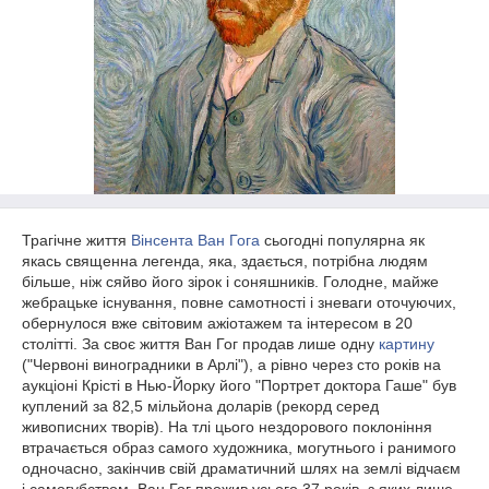
Трагічне життя
Вінсента Ван Гога
сьогодні популярна як
якась священна легенда, яка, здається, потрібна людям
більше, ніж сяйво його зірок і соняшників. Голодне, майже
жебрацьке існування, повне самотності і зневаги оточуючих,
обернулося вже світовим ажіотажем та інтересом в 20
столітті. За своє життя Ван Гог продав лише одну
картину
("Червоні виноградники в Арлі"), а рівно через сто років на
аукціоні Крісті в Нью-Йорку його "Портрет доктора Гаше" був
куплений за 82,5 мільйона доларів (рекорд серед
живописних творів). На тлі цього нездорового поклоніння
втрачається образ самого художника, могутнього і ранимого
одночасно, закінчив свій драматичний шлях на землі відчаєм