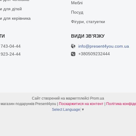
Меблі
и для дітей
Посуд
и для керівника
Фігури, статуетки
info@present4you.com.ua
 743-04-44
+380509232444
 923-24-44
Сайт створений на маркетплейсі
Prom.ua
Інтернет- магазин подарунків Present4you |
Поскаржитися на контент
|
Політика конфіде
Select Language
▼